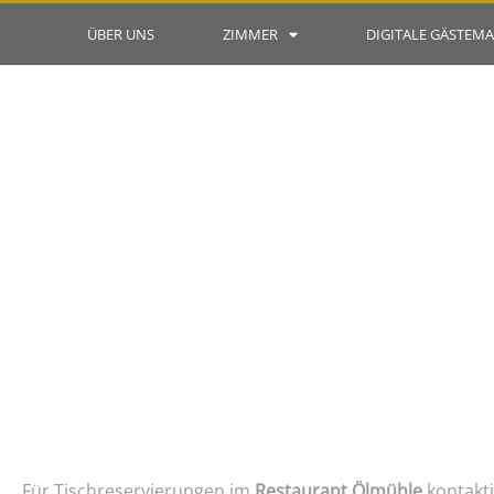
ÜBER UNS
ZIMMER
DIGITALE GÄSTEM
Für Tischreservierungen im
Restaurant Ölmühle
kontakti