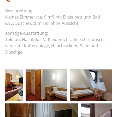
Beschreibung:
kleines Zimmer (ca. 9 m²) mit Einzelbett und Bad
(WC/Dusche), zum Teil ohne Aussicht
sonstige Ausstattung:
Telefon, Flachbild-TV, Kleiderschrank, Schreibtisch,
separate Kofferablage, Haartrockner, Seife und
Duschgel