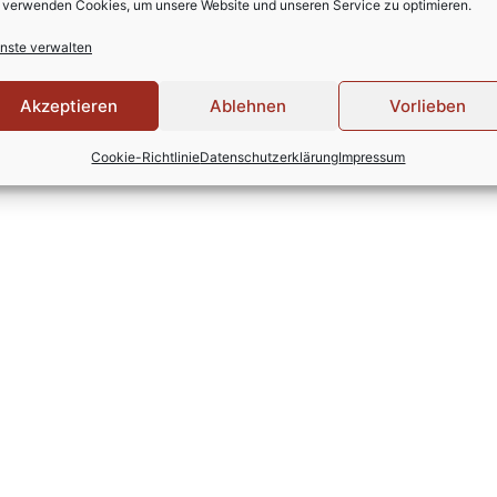
 verwenden Cookies, um unsere Website und unseren Service zu optimieren.
nste verwalten
ss. Dies ist der erste Beitrag. Du kannst ihn bearbeiten 
Akzeptieren
Ablehnen
Vorlieben
Cookie-Richtlinie
Datenschutzerklärung
Impressum